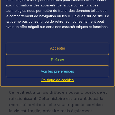
aux informations des appareils. Le fait de consentir à ces
Un petit livre qui fait
technologies nous permettra de traiter des données telles que
le comportement de navigation ou les ID uniques sur ce site. Le
grand bien
fait de ne pas consentir ou de retirer son consentement peut
avoir un effet négatif sur certaines caractéristiques et fonctions.
En 2020, j’ai fait une magnifique rencontre celle
d’un écrivain : Luis Sepùlveda et de son roman
Accepter
« Histoire d’une mouette et du chat qui ont
appris à voler ». C’est une histoire d’entr’aide et
Refuser
de bienveillance : celle d’un chat mobilisant la
bande de chats de son quartier, cha(t)cuns aux
Voir les préférences
caractères bien trempés mais unis pour prêter
Politique de cookies
assistance à un bébé mouette.
Ce récit est à la fois drôle, émouvant, poétique et
rafraîchissant. Cette histoire est un antidoteà la
morosité ambiante, elle vous rappelle combien
la vie est fragile, précaire mais également