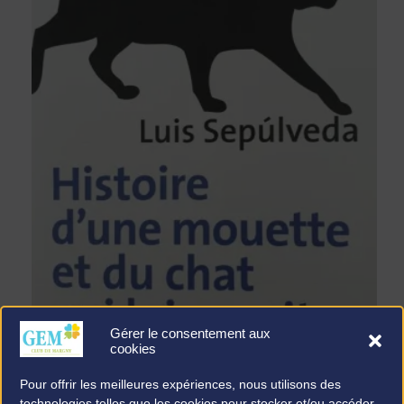
Gérer le consentement aux
cookies
.
30 DÉC
7H36
Pour offrir les meilleures expériences, nous utilisons des
technologies telles que les cookies pour stocker et/ou accéder