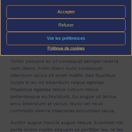
n
Pulvinar neque laoreet suspendisse interdum
i
Accepter
consectetur libero id. Congue nisi vitae suscipit
m
tellus mauris a. Massa ultricies mi quis hendrerit
a
Refuser
dolor. Urna molestie at elementum eu facilisis
g
e
sed odio. Vestibulum lectus mauris ultrices eros
Voir les préférences
c
in. Venenatis cras sed felis eget velit aliquet
a
Politique de cookies
sagittis. Nunc lobortis mattis aliquam faucibus.
p
t
Tortor posuere ac ut consequat semper viverra
i
o
nam libero. Proin libero nunc consequat
n
interdum varius sit amet mattis. Sed faucibus
turpis in eu mi bibendum neque egestas.
Phasellus egestas tellus rutrum tellus
pellentesque eu tincidunt. Eu augue ut lectus
arcu bibendum at varius. Nunc vel risus
commodo viverra maecenas accumsan lacus.
Auctor augue mauris augue neque. Euismod nisi
porta lorem mollis aliquam ut porttitor leo. Id leo