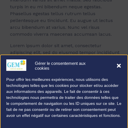
turpis in eu mi bibendum neque egestas.
Phasellus egestas tellus rutrum tellus
pellentesque eu tincidunt. Eu augue ut lectus
arcu bibendum at varius. Nunc vel risus
commodo viverra maecenas accumsan lacus.
Lorem ipsum dolor sit amet, consectetur
adipiscing elit, sed do eiusmod tempor incididunt
ut labore et dolore magna aliqua. Ut consequat
Gérer le consentement aux
semper viverra nam libero justo laoreet sit amet.
cookies
Feugiat nisl pretium fusce id. Sit amet commodo
Pour offrir les meilleures expériences, nous utilisons des
nulla facilisi nullam vehicula ipsum. Sem
technologies telles que les cookies pour stocker et/ou accéder
fringilla ut morbi tincidunt.
aux informations des appareils. Le fait de consentir à ces
T
technologies nous permettra de traiter des données telles que
h
le comportement de navigation ou les ID uniques sur ce site. Le
i
Sed euismod nisi porta lorem mollis aliquam ut.
fait de ne pas consentir ou de retirer son consentement peut
s
Varius morbi enim nunc faucibus a
avoir un effet négatif sur certaines caractéristiques et fonctions.
i
pellentesque. Sollicitudin aliquam ultrices
s
sagittis orci a scelerisque purus semper eget.
a